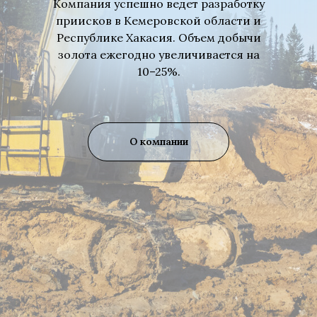
Компания успешно ведет разработку
приисков в Кемеровской области и
Республике Хакасия. Объем добычи
золота ежегодно увеличивается на
10–25%.
О компании